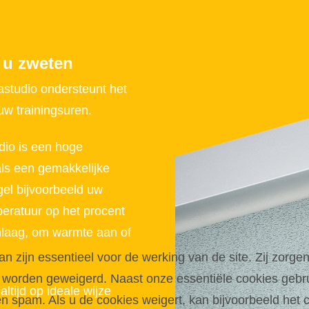
 u zweten
studio ondersteunt het
 trainingsuren.
dio is een hoge
ls een gemakkelijke
gel bijvoorbeeld uw
eratuur op het procent
laag, om warmte aan of
zijn essentieel voor de werking van de site. Zij zorgen
 worden geweigerd. Naast onze essentiële cookies gebru
altijd op ideale wijze
spam. Als u de cookies weigert, kan bijvoorbeeld het co