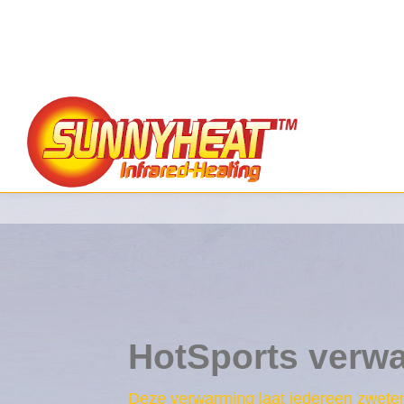
HotSports verw
Deze verwarming laat iedereen zwete