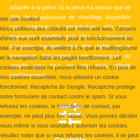
adaptée à la pièce. Si la pièce n'a besoin que de
20% de la puissance de chauffage disponible
We use cookies
pour maintenir la température, elle n'est
Nous utilisons des cookies sur notre site web. Certains
également chauffée qu'à 20%. La puissance
d'entre eux sont essentiels pour le fonctionnement du
thermique maximale peut être réglée par le
site. Par exemple, ils veillent à ce que le multilinguisme
thermostat ECOcontrol. Une puissance de
et la navigation dans les pages fonctionnent. Les
chauffe pour tous les cas, mais utilisée
cookies essentiels ne peuvent être refusés. En plus de
intelligemment.
nos cookies essentiels, nous utilisons un cookie
fonctionnel. Recaptcha de Google. Recaptcha protège
notre formulaire de contact contre le spam. Si vous
refusez les cookies, le formulaire de contact, par
exemple, ne peut plus être utilisé. Vous pouvez décider
vous-même si vous souhaitez autoriser les cookies.
Veuillez noter que si vous refusez les cookies, il se peut