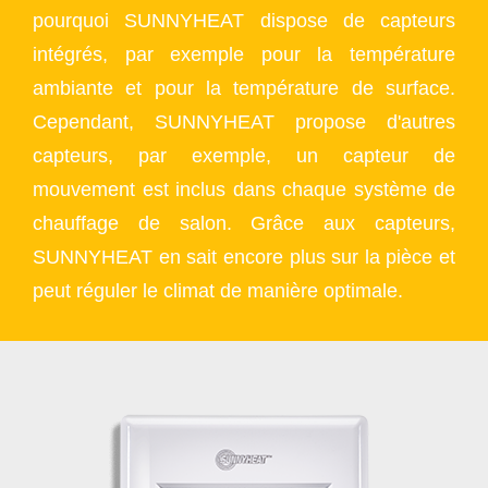
pourquoi SUNNYHEAT dispose de capteurs
intégrés, par exemple pour la température
ambiante et pour la température de surface.
Cependant, SUNNYHEAT propose d'autres
capteurs, par exemple, un capteur de
mouvement est inclus dans chaque système de
chauffage de salon. Grâce aux capteurs,
SUNNYHEAT en sait encore plus sur la pièce et
peut réguler le climat de manière optimale.